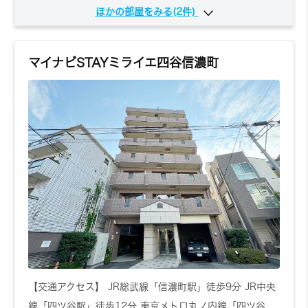
ほかの部屋をみる(2件)
404
4階
6,350円～/日
1K
24.56㎡
マイナビSTAYミライエ四谷信濃町
お問い合わせ
詳しく見る
702
7階
6,260円～/日
1K
23.4㎡
【交通アクセス】 JR総武線「信濃町駅」徒歩9分 JR中央
線「四ツ谷駅」徒歩12分 東京メトロ丸ノ内線「四ツ谷