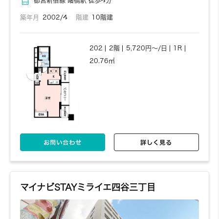
都営新宿線 曙橋駅 徒歩4分
1301
13階
8,980円～/日
1R
築年月
2002/4
階建
10階建
28.2㎡
202
2階
5,720円～/日
1R
20.76㎡
お問い合わせ
詳しく見る
お問い合わせ
詳しく見る
マイナビSTAYミライエ四谷三丁目