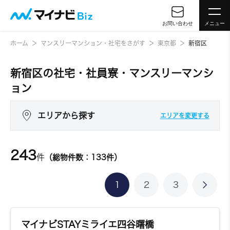
お問い合わせ
メニュー
ホーム
マンスリーマンション・社宅をさがす
東京都
新宿区
新宿区の社宅・社員寮・マンスリーマンシ
ョン
エリアから探す
エリアを変更する
243
件
（総物件数：133件）
1
2
3
マイナビSTAYミライエ四谷曙橋