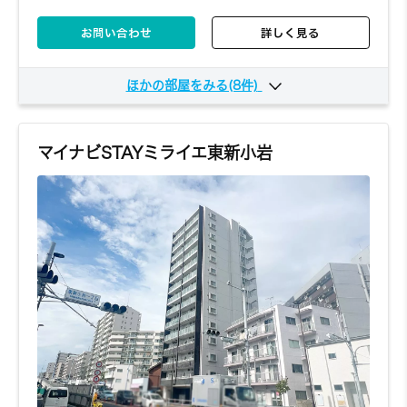
お問い合わせ
詳しく見る
905
9階
5,350円～/日
1K
22.46㎡
ほかの部屋をみる(8件)
203
2階
6,110円～/日
1K
お問い合わせ
詳しく見る
25.57㎡
マイナビSTAYミライエ東新小岩
501
5階
5,330円～/日
1K
お問い合わせ
詳しく見る
20.7㎡
1002
10階
5,350円～/日
1K
お問い合わせ
詳しく見る
22.4㎡
204
2階
6,170円～/日
1R
お問い合わせ
詳しく見る
25.57㎡