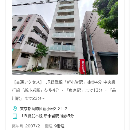
お問い合わせ
詳しく見る
304
3階
5,610円～/日
1K
20.5㎡
【交通アクセス】 JR総武線「新小岩駅」徒歩4分 中央緩
行線「新小岩駅」徒歩4分 ・「東京駅」まで13分 ・「品
川駅」まで23分…
お問い合わせ
詳しく見る
東京都葛飾区新小岩2-21-2
ＪＲ総武本線 新小岩駅 徒歩5分
築年月
2007/2
階建
9階建