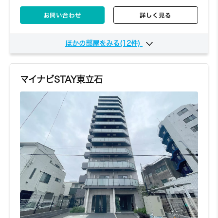
お問い合わせ
詳しく見る
ほかの部屋をみる(12件)
203
2階
5,330円～/日
1K
20.7㎡
マイナビSTAY東立石
お問い合わせ
詳しく見る
204
2階
5,330円～/日
1K
20.7㎡