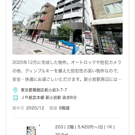
お問い合わせ
詳しく見る
303
3階
6,220円～/日
1K
25.57㎡
2020年12月に完成した物件。オートロックや防犯カメラ
の他、ディンプルキーを備えた防犯性の高い物件なので、
安全・快適にお過ごしいただけます。新小岩駅周辺には…
お問い合わせ
詳しく見る
東京都葛飾区新小岩3-7-7
ＪＲ総武本線 新小岩駅 徒歩8分
304
3階
6,220円～/日
1R
築年月
2020/12
階建
8階建
25.57㎡
203
2階
5,420円～/日
1K
20.5㎡