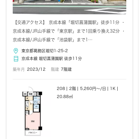
【交通アクセス】 京成本線「堀切菖蒲園駅」徒歩11分 ・
京成本線/JR山手線で「東京駅」まで1回乗り換え32分 ・
京成本線/JR山手線で「池袋駅」まで1…
お問い合わせ
詳しく見る
東京都葛飾区堀切1-25-2
京成本線 堀切菖蒲園駅 徒歩11分
718
7階
5,720円～/日
1K
築年月
2023/12
階建
7階建
20.88㎡
208
2階
5,260円～/日
1K
20.88㎡
お問い合わせ
詳しく見る