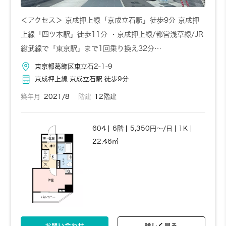
＜アクセス＞ 京成押上線「京成立石駅」徒歩9分 京成押
上線「四ツ木駅」徒歩11分 ・京成押上線/都営浅草線/JR
総武線で「東京駅」まで1回乗り換え32分…
お問い合わせ
詳しく見る
東京都葛飾区東立石2-1-9
京成押上線 京成立石駅 徒歩9分
205
2階
5,330円～/日
1K
築年月
2021/8
階建
12階建
20.69㎡
604
6階
5,350円～/日
1K
22.46㎡
お問い合わせ
詳しく見る
お問い合わせ
詳しく見る