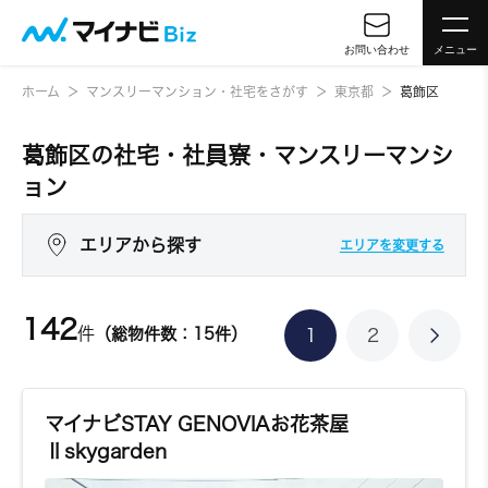
お問い合わせ
メニュー
ホーム
マンスリーマンション・社宅をさがす
東京都
葛飾区
葛飾区の社宅・社員寮・マンスリーマンシ
ョン
エリアから探す
エリアを変更する
142
件
（総物件数：15件）
1
2
マイナビSTAY GENOVIAお花茶屋
Ⅱskygarden