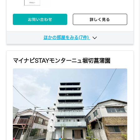
お問い合わせ
詳しく見る
ほかの部屋をみる(7件)
629
6階
5,720円～/日
1K
20.88㎡
マイナビSTAYモンターニュ堀切菖蒲園
お問い合わせ
詳しく見る
635
6階
5,720円～/日
1K
20.88㎡