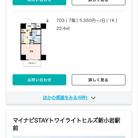
209
2階
5,330円～/日
1K
20.77㎡
703
7階
5,350円～/日
1K
22.4㎡
お問い合わせ
詳しく見る
お問い合わせ
詳しく見る
210
2階
5,330円～/日
1K
20.72㎡
ほかの部屋をみる(8件)
901
9階
5,350円～/日
1K
22.4㎡
マイナビSTAYトワイライトヒルズ新小岩駅
前