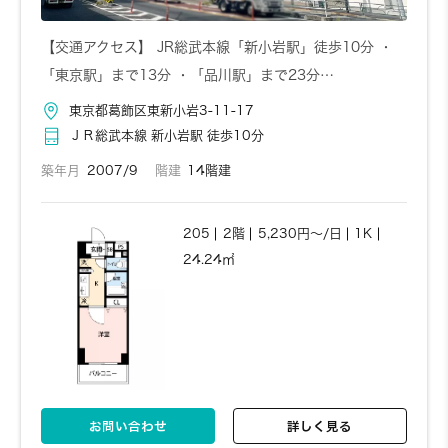
504
5階
5,330円～/日
1K
お問い合わせ
詳しく見る
【交通アクセス】 JR総武本線「新小岩駅」徒歩10分 ・
20.7㎡
「東京駅」まで13分 ・「品川駅」まで23分…
東京都葛飾区東新小岩3-11-17
1004
10階
5,350円～/日
1K
お問い合わせ
詳しく見る
ＪＲ総武本線 新小岩駅 徒歩10分
22.46㎡
築年月
2007/9
階建
14階建
205
2階
6,290円～/日
1R
お問い合わせ
詳しく見る
25.57㎡
205
2階
5,230円～/日
1K
24.24㎡
602
6階
5,330円～/日
1K
お問い合わせ
詳しく見る
20.7㎡
1005
10階
5,350円～/日
1K
お問い合わせ
詳しく見る
22.46㎡
お問い合わせ
詳しく見る