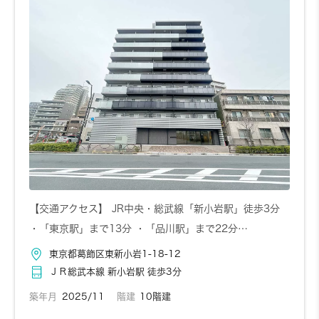
お問い合わせ
詳しく見る
302
3階
5,330円～/日
1K
お問い合わせ
詳しく見る
20.7㎡
902
9階
5,350円～/日
1K
22.4㎡
お問い合わせ
詳しく見る
【交通アクセス】 JR中央・総武線「新小岩駅」徒歩3分
・「東京駅」まで13分 ・「品川駅」まで22分…
304
3階
5,330円～/日
1K
お問い合わせ
詳しく見る
東京都葛飾区東新小岩1-18-12
20.7㎡
ＪＲ総武本線 新小岩駅 徒歩3分
築年月
2025/11
階建
10階建
903
9階
5,350円～/日
1K
22.4㎡