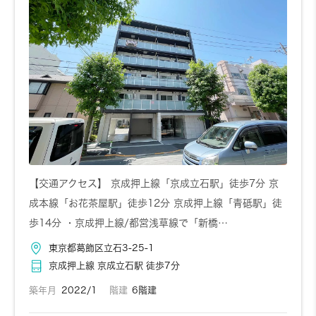
お問い合わせ
詳しく見る
724
7階
5,720円～/日
1K
20.88㎡
【交通アクセス】 京成押上線「京成立石駅」徒歩7分 京
成本線「お花茶屋駅」徒歩12分 京成押上線「青砥駅」徒
お問い合わせ
詳しく見る
歩14分 ・京成押上線/都営浅草線で「新橋…
東京都葛飾区立石3-25-1
726
7階
5,720円～/日
1K
京成押上線 京成立石駅 徒歩7分
20.88㎡
築年月
2022/1
階建
6階建