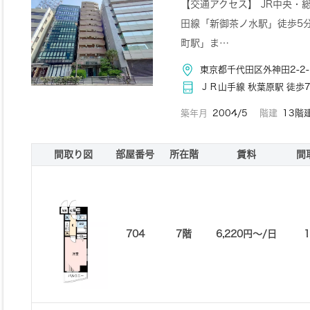
【交通アクセス】 JR中央・
田線「新御茶ノ水駅」徒歩5分
町駅」ま…
東京都千代田区外神田2-2-
ＪＲ山手線 秋葉原駅 徒歩
築年月
2004/5
階建
13階
間取り図
部屋番号
所在階
賃料
間
704
7階
6,220円〜/日