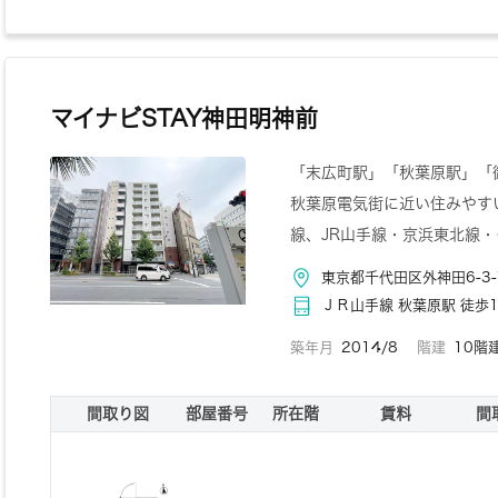
マイナビSTAY神田明神前
「末広町駅」「秋葉原駅」「
秋葉原電気街に近い住みやす
線、JR山手線・京浜東北線・
東京都千代田区外神田6-3-
ＪＲ山手線 秋葉原駅 徒歩
築年月
2014/8
階建
10階
間取り図
部屋番号
所在階
賃料
間