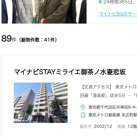
24時間365
マイナビBizのサ
89
件
（総物件数：41件）
マイナビSTAYミライエ御茶ノ水妻恋坂
【交通アクセス】 東京メトロ
田線「湯島駅」徒歩5分 ・「
東京都千代田区外神田6-4-
東京メトロ銀座線 末広町駅
築年月
2002/12
階建
12