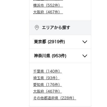
横浜市（552件）
大阪府（467件）
エリアから探す
東京都 (2919件)
神奈川県 (953件)
千代田区 (89件)
横浜市 (552件)
千葉県（140件）
中央区 (205件)
川崎市 (393件)
埼玉県（93件）
港区 (286件)
その他[市町村] (8件)
愛知県（176件）
新宿区 (243件)
大阪府（467件）
文京区 (97件)
その他都道府県（228件）
渋谷区 (156件)