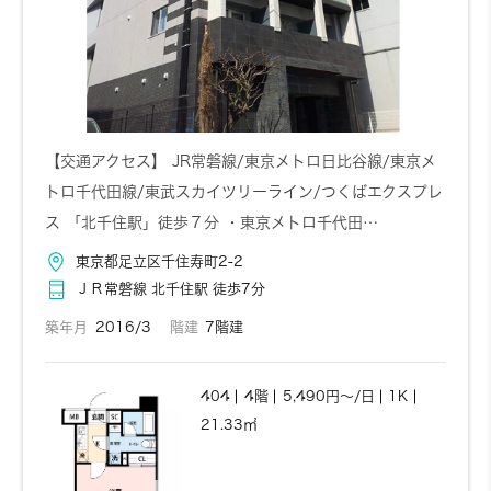
お問い合わせ
詳しく見る
【交通アクセス】 JR常磐線/東京メトロ日比谷線/東京メ
トロ千代田線/東武スカイツリーライン/つくばエクスプレ
ス 「北千住駅」徒歩７分 ・東京メトロ千代田…
東京都足立区千住寿町2-2
ＪＲ常磐線 北千住駅 徒歩7分
築年月
2016/3
階建
7階建
404
4階
5,490円～/日
1K
21.33㎡