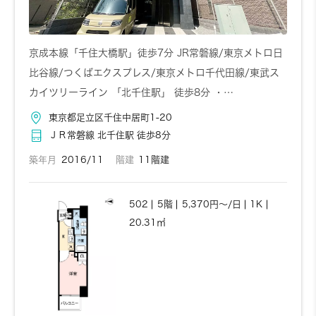
京成本線「千住大橋駅」徒歩7分 JR常磐線/東京メトロ日
比谷線/つくばエクスプレス/東京メトロ千代田線/東武ス
カイツリーライン 「北千住駅」 徒歩8分 ・…
東京都足立区千住中居町1-20
ＪＲ常磐線 北千住駅 徒歩8分
築年月
2016/11
階建
11階建
502
5階
5,370円～/日
1K
20.31㎡