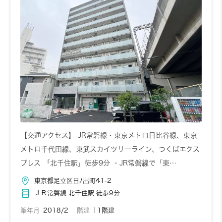
お問い合わせ
詳しく見る
302
3階
5,180円～/日
1K
22.27㎡
【交通アクセス】 JR常磐線・東京メトロ日比谷線、東京
メトロ千代田線、東武スカイツリーライン、つくばエクス
プレス 「北千住駅」徒歩9分 ・JR常磐線で「東…
お問い合わせ
詳しく見る
東京都足立区日ﾉ出町41-2
ＪＲ常磐線 北千住駅 徒歩9分
401
4階
5,220円～/日
1K
築年月
2018/2
階建
11階建