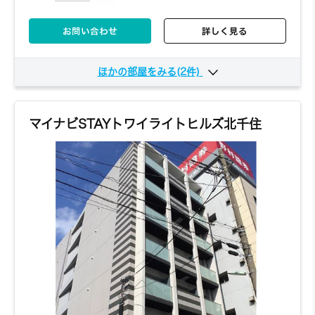
お問い合わせ
詳しく見る
ほかの部屋をみる(2件)
407
4階
5,530円～/日
1K
21㎡
マイナビSTAYトワイライトヒルズ北千住
お問い合わせ
詳しく見る
702
7階
5,480円～/日
1K
21㎡