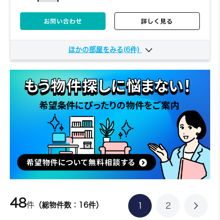
お問い合わせ
詳しく見る
ほかの部屋をみる(6件)
304
3階
6,100円～/日
1DK
25.5㎡
お問い合わせ
詳しく見る
402
4階
6,090円～/日
1DK
48
件
25.5㎡
（総物件数：16件）
1
2