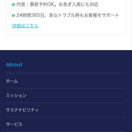
内見・事前予約OK。お急ぎ入居にも対応
605
6階
6,110円～/日
1DK
25.5㎡
24時間365日、急なトラブル時もお客様をサポート
詳細はこちら
お問い合わせ
詳しく見る
About
704
7階
6,150円～/日
1DK
ホーム
25.5㎡
ミッション
サステナビリティ
サービス