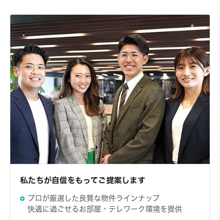
お問い合わせ
詳しく見る
502
5階
6,180円～/日
1DK
25.5㎡
私たちが自信をもってご提案します
お問い合わせ
詳しく見る
プロが厳選した良質な物件ラインナップ
快適に過ごせるお部屋・テレワーク環境を提供