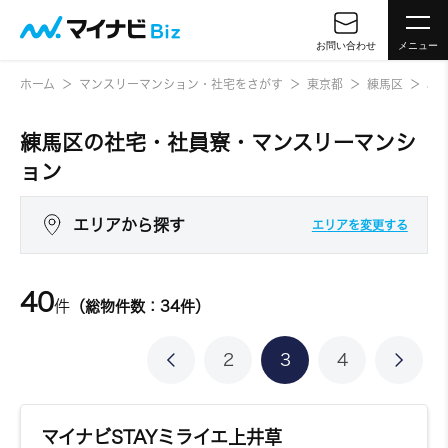
お問い合わせ
メニュー
ホーム
マンスリーマンション・社宅をさがす
東京都
練馬区
3
練馬区の社宅・社員寮・マンスリーマンシ
ョン
エリアから探す
エリアを変更する
40
件
（総物件数：34件）
2
3
4
マイナビSTAYミライエ上井草