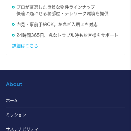
お問い合わせ
詳しく見る
プロが厳選した良質な物件ラインナップ
快適に過ごせるお部屋・テレワーク環境を提供
内見・事前予約OK。お急ぎ入居にも対応
803
8階
7,450円～/日
1R
22.64㎡
24時間365日、急なトラブル時もお客様をサポート
詳細はこちら
お問い合わせ
詳しく見る
901
9階
8,250円～/日
1R
About
25.84㎡
ホーム
お問い合わせ
詳しく見る
ミッション
サステナビリティ