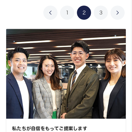
25.84㎡
1
2
3
お問い合わせ
詳しく見る
603
6階
7,490円～/日
1R
22.64㎡
お問い合わせ
詳しく見る
802
8階
8,060円～/日
1R
25.84㎡
私たちが自信をもってご提案します