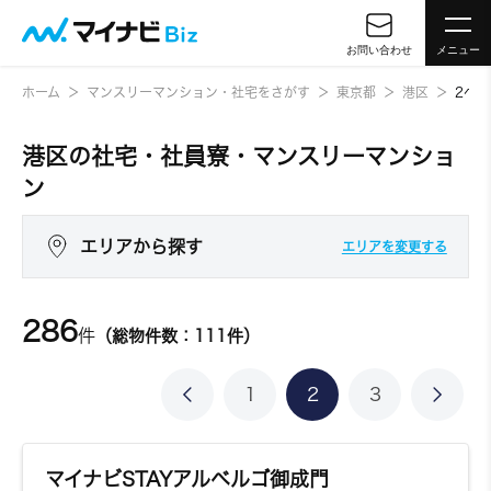
お問い合わせ
メニュー
ホーム
マンスリーマンション・社宅をさがす
東京都
港区
2ペ
港区の社宅・社員寮・マンスリーマンショ
ン
エリアから探す
エリアを変更する
286
件
（総物件数：111件）
1
2
3
マイナビSTAYアルベルゴ御成門