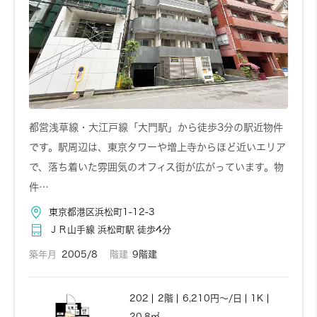
お問い合わせ
詳しく見る
604
6階
7,080円～/日
1K
30.69㎡
都営浅草線・大江戸線「大門駅」から徒歩3分の駅近物件
です。駅周辺は、東京タワーや増上寺からほど近いエリア
で、落ち着いた雰囲気のオフィス街が広がっています。物
お問い合わせ
詳しく見る
件…
東京都港区浜松町1-12-3
ＪＲ山手線 浜松町駅 徒歩4分
608
6階
7,140円～/日
1K
30.69㎡
築年月
2005/8
階建
9階建
202
2階
6,210円～/日
1K
20.8㎡