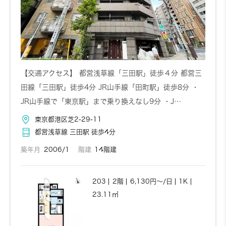
お問い合わせ
詳しく見る
501
5階
7,990円～/日
1R
【交通アクセス】 都営浅草線「三田駅」徒歩４分 都営三
25.84㎡
田線「三田駅」徒歩4分 JR山手線「田町駅」徒歩8分 ・
JR山手線で「東京駅」まで乗り換えなし9分 ・J…
東京都港区芝2-29-11
お問い合わせ
詳しく見る
都営浅草線 三田駅 徒歩4分
築年月
2006/1
階建
14階建
502
5階
7,990円～/日
1R
25.84㎡
203
2階
6,130円～/日
1K
23.11㎡
お問い合わせ
詳しく見る