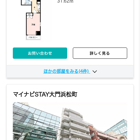
31.62㎡
お問い合わせ
詳しく見る
ほかの部屋をみる(4件)
602
6階
6,270円～/日
1K
26.35㎡
マイナビSTAY大門浜松町