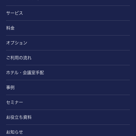
902
9階
8,110円～/日
1R
25.84㎡
サービス
料金
お問い合わせ
詳しく見る
オプション
903
9階
7,560円～/日
1R
ご利用の流れ
22.64㎡
ホテル・会議室手配
事例
お問い合わせ
詳しく見る
セミナー
お役立ち資料
お知らせ