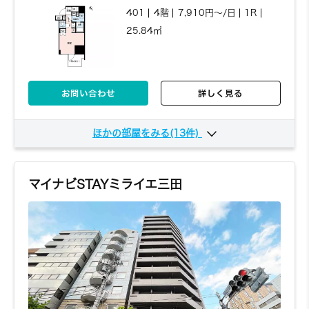
401
4階
7,910円～/日
1R
25.84㎡
お問い合わせ
詳しく見る
ほかの部屋をみる(13件)
402
4階
7,700円～/日
1R
25.84㎡
マイナビSTAYミライエ三田
お問い合わせ
詳しく見る
403
4階
7,260円～/日
1R
22.64㎡