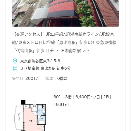
606
6階
6,800円～/日
1K
20㎡
【交通アクセス】 JR山手線/JR湘南新宿ライン/JR埼京
線/東京メトロ日比谷線「恵比寿駅」徒歩6分 東急東横線
「代官山駅」徒歩11分 ・JR湘南新宿ラ…
お問い合わせ
詳しく見る
東京都渋谷区東3-15-6
ＪＲ埼京線 恵比寿駅 徒歩6分
築年月
2001/1
階建
10階建
301
3階
6,400円～/日
1R
19.91㎡