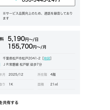
※サービス品質向上のため、通話を録音しており
ます
5,190
料
円～/日
155,700
円～/月
千葉県松戸市松戸2041-2［
地図
］
ＪＲ常磐線 松戸駅 徒歩7分
年月
2025/12
所在階
4階
取り
1K
面積
21㎡
を共有する