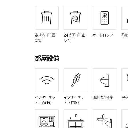
敷地内ゴミ置
24時間ゴミ出
オートロック
防
き場
し可
部屋設備
インターネッ
インターネッ
温水洗浄便座
浴
ト（Wi-Fi）
ト（有線）