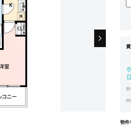
賃
築
間
物件