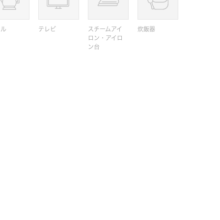
トル
テレビ
スチームアイ
炊飯器
ロン・アイロ
ン台