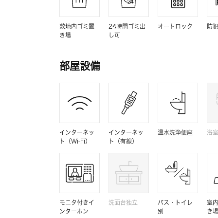
敷地内ゴミ置
24時間ゴミ出
オートロック
防
き場
し可
部屋設備
インターネッ
インターネッ
温水洗浄便座
浴
ト（Wi-Fi）
ト（有線）
モニタ付きイ
洗面台独立
バス・トイレ
室
ンターホン
別
き