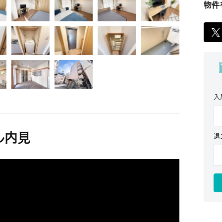
物件
入
ル内見
退