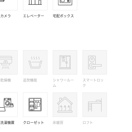
犯カメラ
エレベーター
宅配ボックス
室乾燥機
追焚機能
シャワールー
スマートロッ
ム
ク
内洗濯機置
クローゼット
床暖房
ロフト
場