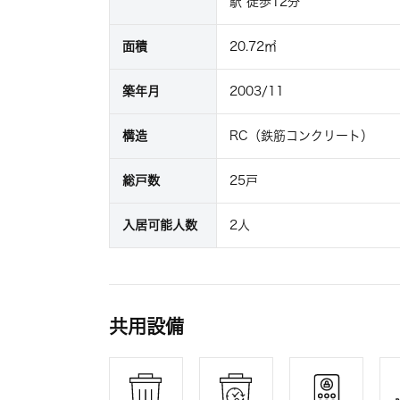
駅 徒歩12分
面積
20.72㎡
築年月
2003/11
構造
RC（鉄筋コンクリート）
総戸数
25戸
入居可能人数
2人
共用設備