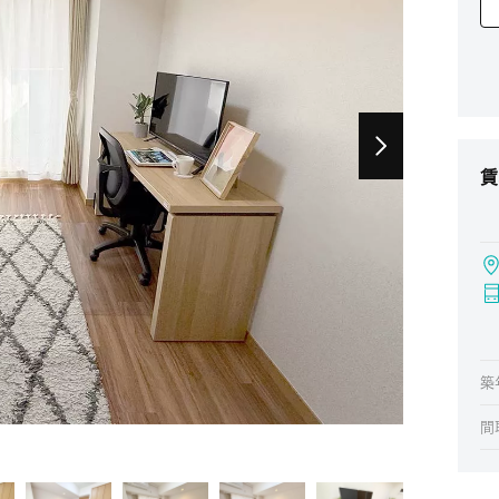
賃
築
間