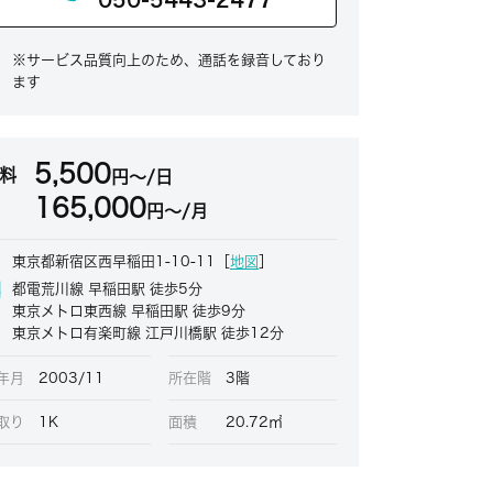
※サービス品質向上のため、通話を録音しており
ます
5,500
料
円～/日
165,000
円～/月
東京都新宿区西早稲田1-10-11［
地図
］
都電荒川線 早稲田駅 徒歩5分
東京メトロ東西線 早稲田駅 徒歩9分
東京メトロ有楽町線 江戸川橋駅 徒歩12分
年月
2003/11
所在階
3階
取り
1K
面積
20.72㎡