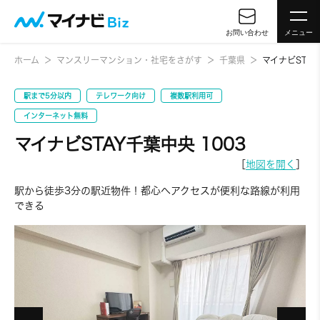
お問い合わせ
メニュー
ホーム
マンスリーマンション・社宅をさがす
千葉県
マイナビSTAY
駅まで5分以内
テレワーク向け
複数駅利用可
インターネット無料
マイナビSTAY千葉中央 1003
［
地図を開く
］
駅から徒歩3分の駅近物件！都心へアクセスが便利な路線が利用
できる