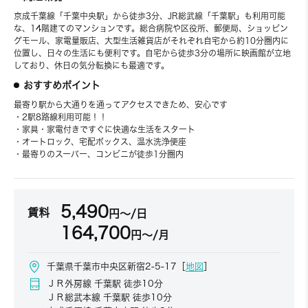
京成千葉線「千葉中央駅」から徒歩3分、JR総武線「千葉駅」も利用可能
な、14階建てのマンションです。総合病院や区役所、郵便局、ショッピン
グモール、家電量販店、大型生活雑貨店がそれぞれ自宅から約10分圏内に
位置し、日々の生活にも便利です。自宅から徒歩3分の場所に映画館が立地
しており、休日の気分転換にも最適です。
おすすめポイント
最寄り駅から大通りを通ってアクセスできため、安心です
・2駅8路線利用可能！！
・家具・家電付きですぐに快適な生活をスタート
・オートロック、宅配ボックス、温水洗浄便座
・最寄りのスーパー、コンビニが徒歩1分圏内
5,490
賃料
円～/日
164,700
円～/月
千葉県千葉市中央区新宿2-5-17［
地図
］
ＪＲ外房線 千葉駅 徒歩10分
ＪＲ総武本線 千葉駅 徒歩10分