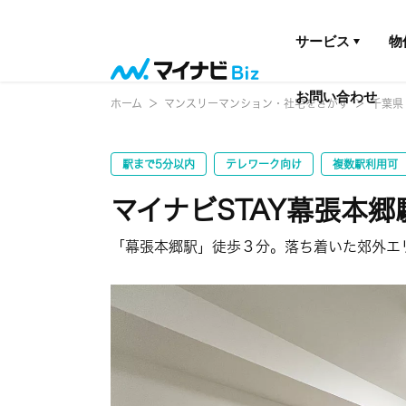
サービス
物
お問い合わせ
ホーム
マンスリーマンション・社宅をさがす
千葉県
駅まで5分以内
テレワーク向け
複数駅利用可
マイナビSTAY幕張本郷駅
「幕張本郷駅」徒歩３分。落ち着いた郊外エ