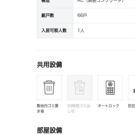
構造
RC（鉄筋コンクリート）
総戸数
66戸
入居可能人数
1人
共用設備
敷地内ゴミ置
24時間ゴミ出
オートロック
防
き場
し可
部屋設備