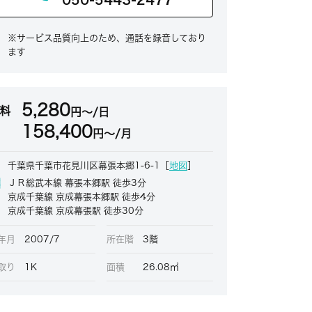
※サービス品質向上のため、通話を録音しており
ます
5,280
料
円～/日
158,400
円～/月
千葉県千葉市花見川区幕張本郷1-6-1［
地図
］
ＪＲ総武本線 幕張本郷駅 徒歩3分
京成千葉線 京成幕張本郷駅 徒歩4分
京成千葉線 京成幕張駅 徒歩30分
年月
2007/7
所在階
3階
取り
1K
面積
26.08㎡