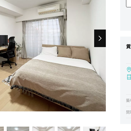
賃
築
間