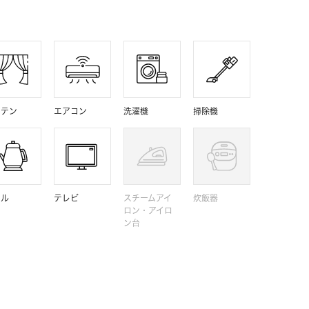
ーテン
エアコン
洗濯機
掃除機
トル
テレビ
スチームアイ
炊飯器
ロン・アイロ
ン台