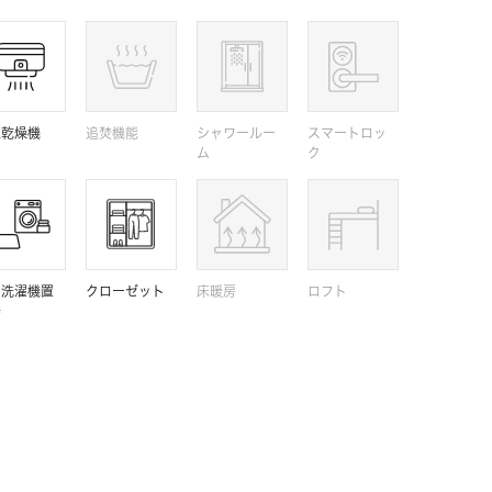
室乾燥機
追焚機能
シャワールー
スマートロッ
ム
ク
内洗濯機置
クローゼット
床暖房
ロフト
場