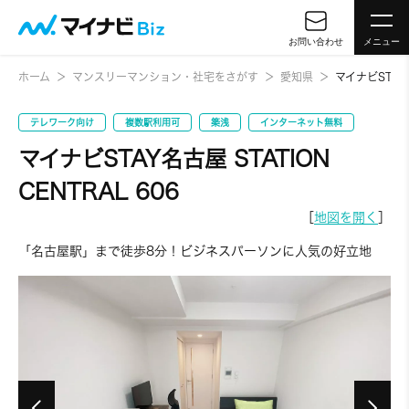
お問い合わせ
メニュー
ホーム
マンスリーマンション・社宅をさがす
愛知県
マイナビSTAY名
テレワーク向け
複数駅利用可
築浅
インターネット無料
マイナビSTAY名古屋 STATION
CENTRAL 606
［
地図を開く
］
「名古屋駅」まで徒歩8分！ビジネスパーソンに人気の好立地