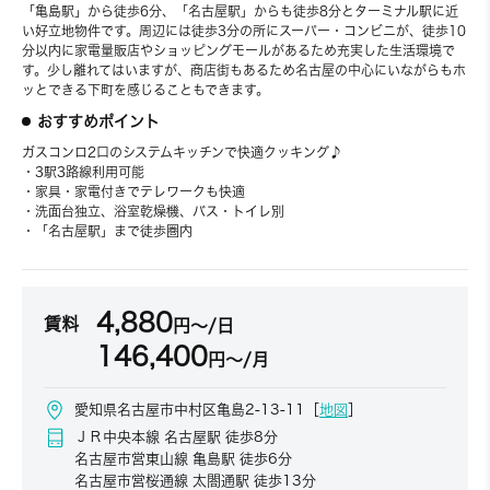
「亀島駅」から徒歩6分、「名古屋駅」からも徒歩8分とターミナル駅に近
い好立地物件です。周辺には徒歩3分の所にスーパー・コンビニが、徒歩10
分以内に家電量販店やショッピングモールがあるため充実した生活環境で
す。少し離れてはいますが、商店街もあるため名古屋の中心にいながらもホ
ッとできる下町を感じることもできます。
おすすめポイント
ガスコンロ2口のシステムキッチンで快適クッキング♪
・3駅3路線利用可能
・家具・家電付きでテレワークも快適
・洗面台独立、浴室乾燥機、バス・トイレ別
・「名古屋駅」まで徒歩圏内
4,880
賃料
円～/日
146,400
円～/月
愛知県名古屋市中村区亀島2-13-11［
地図
］
ＪＲ中央本線 名古屋駅 徒歩8分
名古屋市営東山線 亀島駅 徒歩6分
名古屋市営桜通線 太閤通駅 徒歩13分