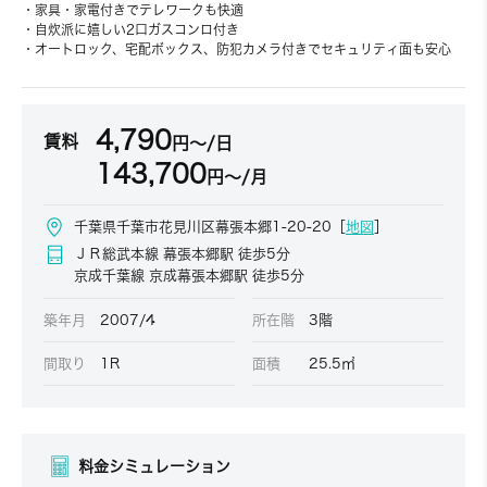
・家具・家電付きでテレワークも快適
・自炊派に嬉しい2口ガスコンロ付き
・オートロック、宅配ボックス、防犯カメラ付きでセキュリティ面も安心
4,790
賃料
円～/日
143,700
円～/月
千葉県千葉市花見川区幕張本郷1-20-20［
地図
］
ＪＲ総武本線 幕張本郷駅 徒歩5分
京成千葉線 京成幕張本郷駅 徒歩5分
築年月
2007/4
所在階
3階
間取り
1R
面積
25.5㎡
料金シミュレーション