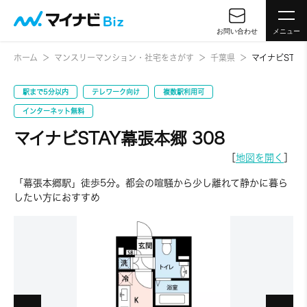
お問い合わせ
メニュー
ホーム
マンスリーマンション・社宅をさがす
千葉県
マイナビSTAY
駅まで5分以内
テレワーク向け
複数駅利用可
インターネット無料
マイナビSTAY幕張本郷 308
［
地図を開く
］
「幕張本郷駅」徒歩5分。都会の喧騒から少し離れて静かに暮ら
したい方におすすめ