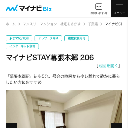
お問い合わせ
メニュー
ホーム
マンスリーマンション・社宅をさがす
千葉県
マイナビSTAY
駅まで5分以内
テレワーク向け
複数駅利用可
インターネット無料
マイナビSTAY幕張本郷 206
［
地図を開く
］
「幕張本郷駅」徒歩5分。都会の喧騒から少し離れて静かに暮ら
したい方におすすめ