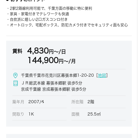
・2駅2路線利用可能で、千葉方面の移動に特に便利
・家具・家電付きでテレワークも快適
・自炊派に嬉しい2口ガスコンロ付き
・オートロック、宅配ボックス、防犯カメラ付きでセキュリティ面も安心
4,830
賃料
円～/日
144,900
円～/月
千葉県千葉市花見川区幕張本郷1-20-20［
地図
］
ＪＲ総武本線 幕張本郷駅 徒歩5分
京成千葉線 京成幕張本郷駅 徒歩5分
築年月
2007/4
所在階
2階
間取り
1K
面積
25.5㎡