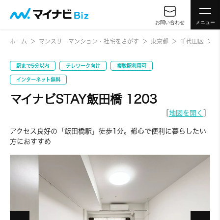
お問い合わせ
メニュー
ホーム
マンスリーマンション・社宅をさがす
東京都
千代田区
駅まで5分以内
テレワーク向け
複数駅利用可
インターネット無料
マイナビSTAY飯田橋 1203
［
地図を開く
］
アクセス良好の「飯田橋駅」徒歩1分。都心で便利に暮らしたい
方におすすめ