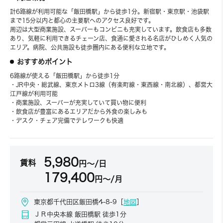
計6路線が利用可能な「飯田橋駅」から徒歩1分。新宿駅・東京駅・池袋駅
まで15分以内と都心の主要駅へのアクセス良好です。
周辺は大型商業施設、スーパーもコンビニも充実しています。飲食店も多数
あり、気軽に利用できるチェーン店、食通に愛される名店がひしめく人気の
エリア。病院、公共施設も徒歩圏内にある便利な立地です。
おすすめポイント
6路線が使える「飯田橋駅」から徒歩1分
・JR中央・総武線、東京メトロ3線（有楽町線・東西線・南北線）、都営大
江戸線が利用可能
・商業施設、スーパーが充実していて買い物に便利
・飲食店が豊富にあるエリアだから外食の楽しみも
・デスク・チェア完備でテレワークも快適
5,980
賃料
円～/日
179,400
円～/月
東京都千代田区飯田橋4-8-9［
地図
］
ＪＲ中央本線 飯田橋駅 徒歩1分