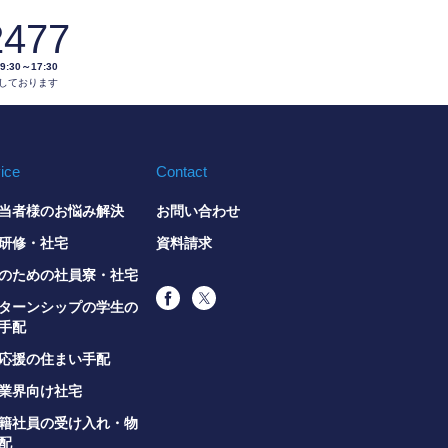
2477
0～17:30
しております
ice
Contact
当者様のお悩み解決
お問い合わせ
研修・社宅
資料請求
のための社員寮・社宅
ターンシップの学生の
手配
応援の住まい手配
業界向け社宅
籍社員の受け入れ・物
配