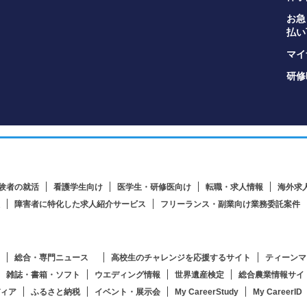
お急
払い
マイナ
研修
験者の就活
看護学生向け
医学生・研修医向け
転職・求人情報
海外求
障害者に特化した求人紹介サービス
フリーランス・副業向け業務委託案件
総合・専門ニュース
高校生のチャレンジを応援するサイト
ティーンマ
雑誌・書箱・ソフト
ウエディング情報
世界遺産検定
総合農業情報サイ
ィア
ふるさと納税
イベント・展示会
My CareerStudy
My CareerID