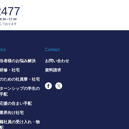
2477
0～17:30
しております
ice
Contact
当者様のお悩み解決
お問い合わせ
研修・社宅
資料請求
のための社員寮・社宅
ターンシップの学生の
手配
応援の住まい手配
業界向け社宅
籍社員の受け入れ・物
配