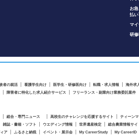
お急
払い
マイナ
研修
験者の就活
看護学生向け
医学生・研修医向け
転職・求人情報
海外求
障害者に特化した求人紹介サービス
フリーランス・副業向け業務委託案件
総合・専門ニュース
高校生のチャレンジを応援するサイト
ティーンマ
雑誌・書箱・ソフト
ウエディング情報
世界遺産検定
総合農業情報サイ
ィア
ふるさと納税
イベント・展示会
My CareerStudy
My CareerID