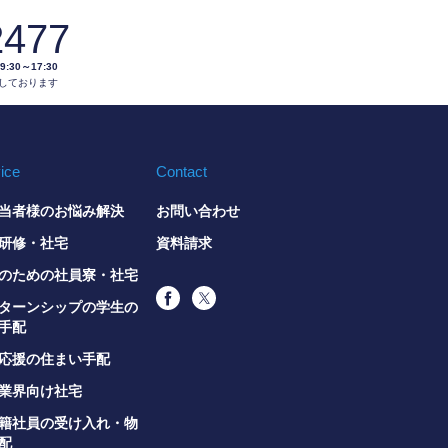
2477
0～17:30
しております
ice
Contact
当者様のお悩み解決
お問い合わせ
研修・社宅
資料請求
のための社員寮・社宅
ターンシップの学生の
手配
応援の住まい手配
業界向け社宅
籍社員の受け入れ・物
配