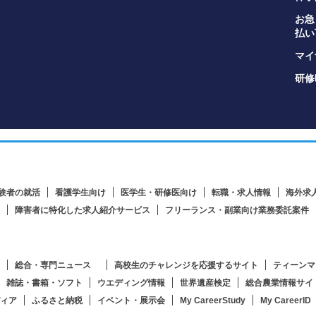
お急
払い
マイナ
研修
験者の就活
看護学生向け
医学生・研修医向け
転職・求人情報
海外求
障害者に特化した求人紹介サービス
フリーランス・副業向け業務委託案件
総合・専門ニュース
高校生のチャレンジを応援するサイト
ティーンマ
雑誌・書箱・ソフト
ウエディング情報
世界遺産検定
総合農業情報サイ
ィア
ふるさと納税
イベント・展示会
My CareerStudy
My CareerID