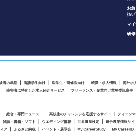
お急
払い
マイナ
研修
験者の就活
看護学生向け
医学生・研修医向け
転職・求人情報
海外求
障害者に特化した求人紹介サービス
フリーランス・副業向け業務委託案件
総合・専門ニュース
高校生のチャレンジを応援するサイト
ティーンマ
雑誌・書箱・ソフト
ウエディング情報
世界遺産検定
総合農業情報サイ
ィア
ふるさと納税
イベント・展示会
My CareerStudy
My CareerID