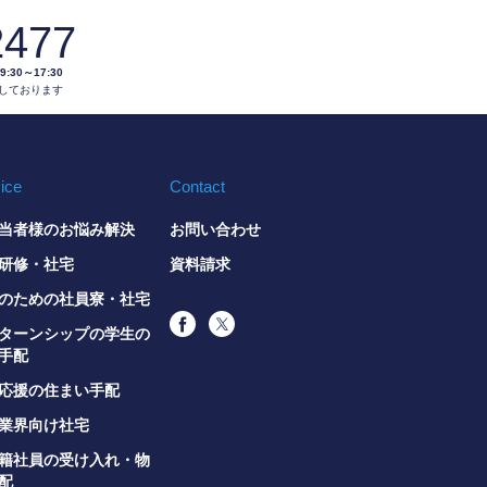
2477
0～17:30
しております
ice
Contact
当者様のお悩み解決
お問い合わせ
研修・社宅
資料請求
のための社員寮・社宅
ターンシップの学生の
手配
応援の住まい手配
業界向け社宅
籍社員の受け入れ・物
配